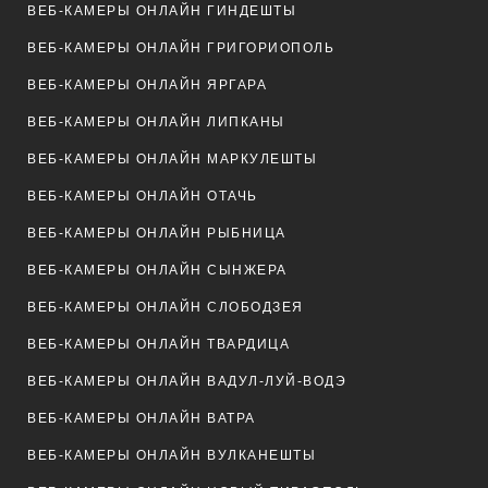
ВЕБ-КАМЕРЫ ОНЛАЙН ГИНДЕШТЫ
ВЕБ-КАМЕРЫ ОНЛАЙН ГРИГОРИОПОЛЬ
ВЕБ-КАМЕРЫ ОНЛАЙН ЯРГАРА
ВЕБ-КАМЕРЫ ОНЛАЙН ЛИПКАНЫ
ВЕБ-КАМЕРЫ ОНЛАЙН МАРКУЛЕШТЫ
ВЕБ-КАМЕРЫ ОНЛАЙН ОТАЧЬ
ВЕБ-КАМЕРЫ ОНЛАЙН РЫБНИЦА
ВЕБ-КАМЕРЫ ОНЛАЙН СЫНЖЕРА
ВЕБ-КАМЕРЫ ОНЛАЙН СЛОБОДЗЕЯ
ВЕБ-КАМЕРЫ ОНЛАЙН ТВАРДИЦА
ВЕБ-КАМЕРЫ ОНЛАЙН ВАДУЛ-ЛУЙ-ВОДЭ
ВЕБ-КАМЕРЫ ОНЛАЙН ВАТРА
ВЕБ-КАМЕРЫ ОНЛАЙН ВУЛКАНЕШТЫ