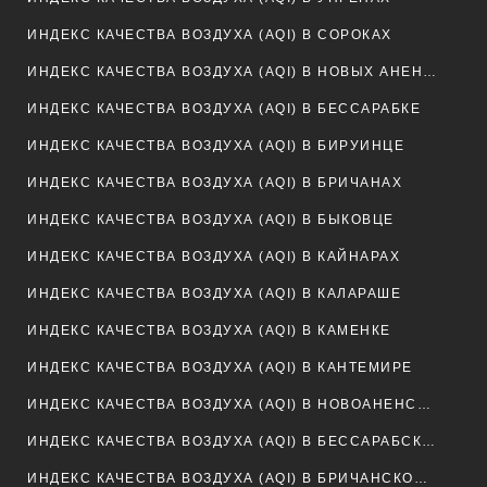
ИНДЕКС КАЧЕСТВА ВОЗДУХА (AQI) В СОРОКАХ
ИНДЕКС КАЧЕСТВА ВОЗДУХА (AQI) В НОВЫХ АНЕНАХ
ИНДЕКС КАЧЕСТВА ВОЗДУХА (AQI) В БЕССАРАБКЕ
ИНДЕКС КАЧЕСТВА ВОЗДУХА (AQI) В БИРУИНЦЕ
ИНДЕКС КАЧЕСТВА ВОЗДУХА (AQI) В БРИЧАНАХ
ИНДЕКС КАЧЕСТВА ВОЗДУХА (AQI) В БЫКОВЦЕ
ИНДЕКС КАЧЕСТВА ВОЗДУХА (AQI) В КАЙНАРАХ
ИНДЕКС КАЧЕСТВА ВОЗДУХА (AQI) В КАЛАРАШЕ
ИНДЕКС КАЧЕСТВА ВОЗДУХА (AQI) В КАМЕНКЕ
ИНДЕКС КАЧЕСТВА ВОЗДУХА (AQI) В КАНТЕМИРЕ
ИНДЕКС КАЧЕСТВА ВОЗДУХА (AQI) В НОВОАНЕНСКОМ РАЙОНЕ
ИНДЕКС КАЧЕСТВА ВОЗДУХА (AQI) В БЕССАРАБСКОМ РАЙОНЕ
ИНДЕКС КАЧЕСТВА ВОЗДУХА (AQI) В БРИЧАНСКОМ РАЙОНЕ