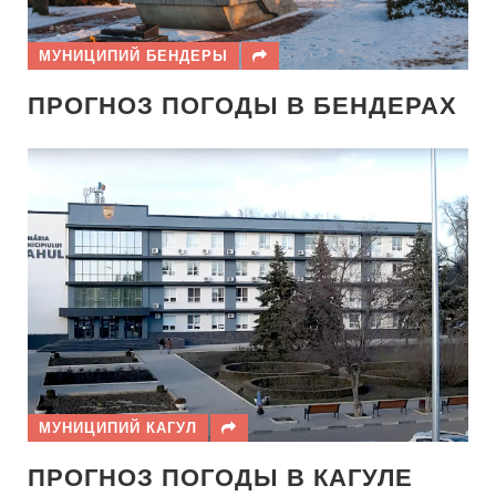
МУНИЦИПИЙ БЕНДЕРЫ
ПРОГНОЗ ПОГОДЫ В БЕНДЕРАХ
МУНИЦИПИЙ КАГУЛ
ПРОГНОЗ ПОГОДЫ В КАГУЛЕ