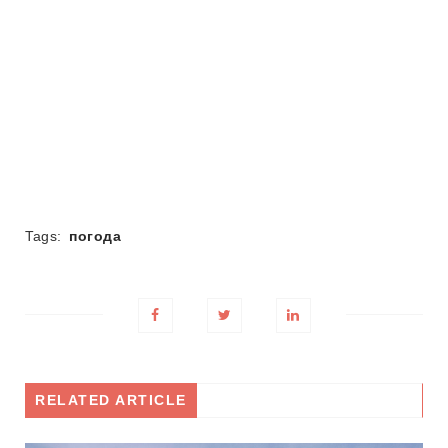
Tags:
погода
RELATED ARTICLE