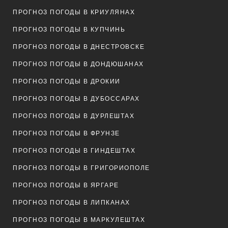
ПРОГНОЗ ПОГОДЫ В КРИУЛЯНАХ
ПРОГНОЗ ПОГОДЫ В КУПЧИНЬ
ПРОГНОЗ ПОГОДЫ В ДНЕСТРОВСКЕ
ПРОГНОЗ ПОГОДЫ В ДОНДЮШАНАХ
ПРОГНОЗ ПОГОДЫ В ДРОКИИ
ПРОГНОЗ ПОГОДЫ В ДУБОССАРАХ
ПРОГНОЗ ПОГОДЫ В ДУРЛЕШТАХ
ПРОГНОЗ ПОГОДЫ В ФРУНЗЕ
ПРОГНОЗ ПОГОДЫ В ГИНДЕШТАХ
ПРОГНОЗ ПОГОДЫ В ГРИГОРИОПОЛЕ
ПРОГНОЗ ПОГОДЫ В ЯРГАРЕ
ПРОГНОЗ ПОГОДЫ В ЛИПКАНАХ
ПРОГНОЗ ПОГОДЫ В МАРКУЛЕШТАХ