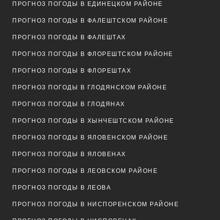
ПРОГНОЗ ПОГОДЫ В ЕДИНЕЦКОМ РАЙОНЕ
ПРОГНОЗ ПОГОДЫ В ФАЛЕШТСКОМ РАЙОНЕ
ПРОГНОЗ ПОГОДЫ В ФАЛЕШТАХ
ПРОГНОЗ ПОГОДЫ В ФЛОРЕШТСКОМ РАЙОНЕ
ПРОГНОЗ ПОГОДЫ В ФЛОРЕШТАХ
ПРОГНОЗ ПОГОДЫ В ГЛОДЯНСКОМ РАЙОНЕ
ПРОГНОЗ ПОГОДЫ В ГЛОДЯНАХ
ПРОГНОЗ ПОГОДЫ В ХЫНЧЕШТСКОМ РАЙОНЕ
ПРОГНОЗ ПОГОДЫ В ЯЛОВЕНСКОМ РАЙОНЕ
ПРОГНОЗ ПОГОДЫ В ЯЛОВЕНАХ
ПРОГНОЗ ПОГОДЫ В ЛЕОВСКОМ РАЙОНЕ
ПРОГНОЗ ПОГОДЫ В ЛЕОВА
ПРОГНОЗ ПОГОДЫ В НИСПОРЕНСКОМ РАЙОНЕ