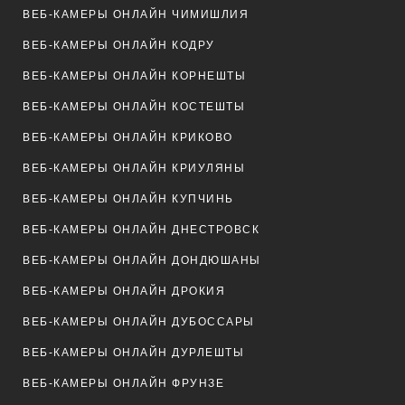
ВЕБ-КАМЕРЫ ОНЛАЙН ЧИМИШЛИЯ
ВЕБ-КАМЕРЫ ОНЛАЙН КОДРУ
ВЕБ-КАМЕРЫ ОНЛАЙН КОРНЕШТЫ
ВЕБ-КАМЕРЫ ОНЛАЙН КОСТЕШТЫ
ВЕБ-КАМЕРЫ ОНЛАЙН КРИКОВО
ВЕБ-КАМЕРЫ ОНЛАЙН КРИУЛЯНЫ
ВЕБ-КАМЕРЫ ОНЛАЙН КУПЧИНЬ
ВЕБ-КАМЕРЫ ОНЛАЙН ДНЕСТРОВСК
ВЕБ-КАМЕРЫ ОНЛАЙН ДОНДЮШАНЫ
ВЕБ-КАМЕРЫ ОНЛАЙН ДРОКИЯ
ВЕБ-КАМЕРЫ ОНЛАЙН ДУБОССАРЫ
ВЕБ-КАМЕРЫ ОНЛАЙН ДУРЛЕШТЫ
ВЕБ-КАМЕРЫ ОНЛАЙН ФРУНЗЕ