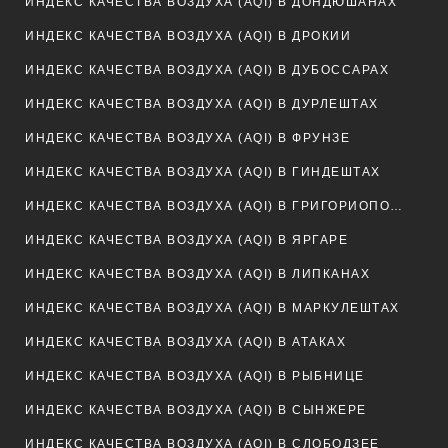
ИНДЕКС КАЧЕСТВА ВОЗДУХА (AQI) В ДОНДЮШАНАХ
ИНДЕКС КАЧЕСТВА ВОЗДУХА (AQI) В ДРОКИИ
ИНДЕКС КАЧЕСТВА ВОЗДУХА (AQI) В ДУБОССАРАХ
ИНДЕКС КАЧЕСТВА ВОЗДУХА (AQI) В ДУРЛЕШТАХ
ИНДЕКС КАЧЕСТВА ВОЗДУХА (AQI) В ФРУНЗЕ
ИНДЕКС КАЧЕСТВА ВОЗДУХА (AQI) В ГИНДЕШТАХ
ИНДЕКС КАЧЕСТВА ВОЗДУХА (AQI) В ГРИГОРИОПОЛЕ
ИНДЕКС КАЧЕСТВА ВОЗДУХА (AQI) В ЯРГАРЕ
ИНДЕКС КАЧЕСТВА ВОЗДУХА (AQI) В ЛИПКАНАХ
ИНДЕКС КАЧЕСТВА ВОЗДУХА (AQI) В МАРКУЛЕШТАХ
ИНДЕКС КАЧЕСТВА ВОЗДУХА (AQI) В АТАКАХ
ИНДЕКС КАЧЕСТВА ВОЗДУХА (AQI) В РЫБНИЦЕ
ИНДЕКС КАЧЕСТВА ВОЗДУХА (AQI) В СЫНЖЕРЕ
ИНДЕКС КАЧЕСТВА ВОЗДУХА (AQI) В СЛОБОДЗЕЕ