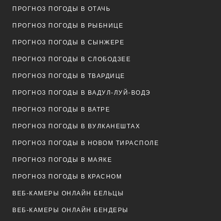
ПРОГНОЗ ПОГОДЫ В ОТАЧЬ
ПРОГНОЗ ПОГОДЫ В РЫБНИЦЕ
ПРОГНОЗ ПОГОДЫ В СЫНЖЕРЕ
ПРОГНОЗ ПОГОДЫ В СЛОБОДЗЕЕ
ПРОГНОЗ ПОГОДЫ В ТВАРДИЦЕ
ПРОГНОЗ ПОГОДЫ В ВАДУЛ-ЛУЙ-ВОДЭ
ПРОГНОЗ ПОГОДЫ В ВАТРЕ
ПРОГНОЗ ПОГОДЫ В ВУЛКАНЕШТАХ
ПРОГНОЗ ПОГОДЫ В НОВОМ ТИРАСПОЛЕ
ПРОГНОЗ ПОГОДЫ В МАЯКЕ
ПРОГНОЗ ПОГОДЫ В КРАСНОМ
ВЕБ-КАМЕРЫ ОНЛАЙН БЕЛЬЦЫ
ВЕБ-КАМЕРЫ ОНЛАЙН БЕНДЕРЫ