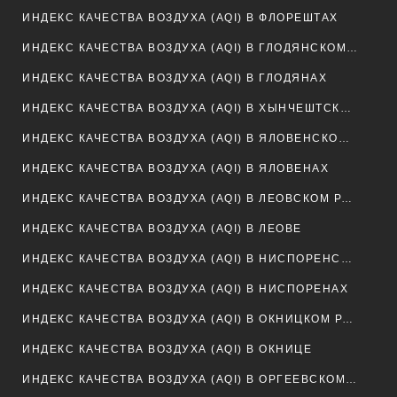
ИНДЕКС КАЧЕСТВА ВОЗДУХА (AQI) В ФЛОРЕШТАХ
ИНДЕКС КАЧЕСТВА ВОЗДУХА (AQI) В ГЛОДЯНСКОМ РАЙОНЕ
ИНДЕКС КАЧЕСТВА ВОЗДУХА (AQI) В ГЛОДЯНАХ
ИНДЕКС КАЧЕСТВА ВОЗДУХА (AQI) В ХЫНЧЕШТСКОМ РАЙОНЕ
ИНДЕКС КАЧЕСТВА ВОЗДУХА (AQI) В ЯЛОВЕНСКОМ РАЙОНЕ
ИНДЕКС КАЧЕСТВА ВОЗДУХА (AQI) В ЯЛОВЕНАХ
ИНДЕКС КАЧЕСТВА ВОЗДУХА (AQI) В ЛЕОВСКОМ РАЙОНЕ
ИНДЕКС КАЧЕСТВА ВОЗДУХА (AQI) В ЛЕОВЕ
ИНДЕКС КАЧЕСТВА ВОЗДУХА (AQI) В НИСПОРЕНСКОМ РАЙОНЕ
ИНДЕКС КАЧЕСТВА ВОЗДУХА (AQI) В НИСПОРЕНАХ
ИНДЕКС КАЧЕСТВА ВОЗДУХА (AQI) В ОКНИЦКОМ РАЙОНЕ
ИНДЕКС КАЧЕСТВА ВОЗДУХА (AQI) В ОКНИЦЕ
ИНДЕКС КАЧЕСТВА ВОЗДУХА (AQI) В ОРГЕЕВСКОМ РАЙОНЕ