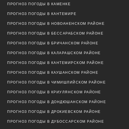
ПРОГНОЗ ПОГОДЫ В КАМЕНКЕ
ПРОГНОЗ ПОГОДЫ В КАНТЕМИРЕ
ПРОГНОЗ ПОГОДЫ В НОВОАНЕНСКОМ РАЙОНЕ
ПРОГНОЗ ПОГОДЫ В БЕССАРАБСКОМ РАЙОНЕ
ПРОГНОЗ ПОГОДЫ В БРИЧАНСКОМ РАЙОНЕ
ПРОГНОЗ ПОГОДЫ В КАЛАРАШСКОМ РАЙОНЕ
ПРОГНОЗ ПОГОДЫ В КАНТЕМИРСКОМ РАЙОНЕ
ПРОГНОЗ ПОГОДЫ В КАУШАНСКОМ РАЙОНЕ
ПРОГНОЗ ПОГОДЫ В ЧИМИШЛИЙСКОМ РАЙОНЕ
ПРОГНОЗ ПОГОДЫ В КРИУЛЯНСКОМ РАЙОНЕ
ПРОГНОЗ ПОГОДЫ В ДОНДЮШАНСКОМ РАЙОНЕ
ПРОГНОЗ ПОГОДЫ В ДРОКИЕВСКОМ РАЙОНЕ
ПРОГНОЗ ПОГОДЫ В ДУБОССАРСКОМ РАЙОНЕ