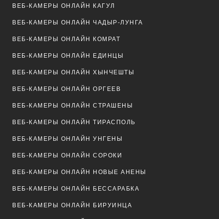
ВЕБ-КАМЕРЫ ОНЛАЙН КАГУЛ
ВЕБ-КАМЕРЫ ОНЛАЙН ЧАДЫР-ЛУНГА
ВЕБ-КАМЕРЫ ОНЛАЙН КОМРАТ
ВЕБ-КАМЕРЫ ОНЛАЙН ЕДИНЦЫ
ВЕБ-КАМЕРЫ ОНЛАЙН ХЫНЧЕШТЫ
ВЕБ-КАМЕРЫ ОНЛАЙН ОРГЕЕВ
ВЕБ-КАМЕРЫ ОНЛАЙН СТРАШЕНЫ
ВЕБ-КАМЕРЫ ОНЛАЙН ТИРАСПОЛЬ
ВЕБ-КАМЕРЫ ОНЛАЙН УНГЕНЫ
ВЕБ-КАМЕРЫ ОНЛАЙН СОРОКИ
ВЕБ-КАМЕРЫ ОНЛАЙН НОВЫЕ АНЕНЫ
ВЕБ-КАМЕРЫ ОНЛАЙН БЕССАРАБКА
ВЕБ-КАМЕРЫ ОНЛАЙН БИРУИНЦА