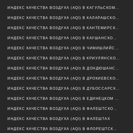
ИНДЕКС КАЧЕСТВА ВОЗДУХА (AQI) В КАГУЛЬСКОМ РАЙОНЕ
ИНДЕКС КАЧЕСТВА ВОЗДУХА (AQI) В КАЛАРАШСКОМ РАЙОНЕ
ИНДЕКС КАЧЕСТВА ВОЗДУХА (AQI) В КАНТЕМИРСКОМ РАЙОНЕ
ИНДЕКС КАЧЕСТВА ВОЗДУХА (AQI) В КАУШАНСКОМ РАЙОНЕ
ИНДЕКС КАЧЕСТВА ВОЗДУХА (AQI) В ЧИМИШЛИЙСКОМ РАЙОНЕ
ИНДЕКС КАЧЕСТВА ВОЗДУХА (AQI) В КРИУЛЯНСКОМ РАЙОНЕ
ИНДЕКС КАЧЕСТВА ВОЗДУХА (AQI) В ДОНДЮШАНСКОМ РАЙОНЕ
ИНДЕКС КАЧЕСТВА ВОЗДУХА (AQI) В ДРОКИЕВСКОМ РАЙОНЕ
ИНДЕКС КАЧЕСТВА ВОЗДУХА (AQI) В ДУБОССАРСКОМ РАЙОНЕ
ИНДЕКС КАЧЕСТВА ВОЗДУХА (AQI) В ЕДИНЕЦКОМ РАЙОНЕ
ИНДЕКС КАЧЕСТВА ВОЗДУХА (AQI) В ФАЛЕШТСКОМ РАЙОНЕ
ИНДЕКС КАЧЕСТВА ВОЗДУХА (AQI) В ФАЛЕШТАХ
ИНДЕКС КАЧЕСТВА ВОЗДУХА (AQI) В ФЛОРЕШТСКОМ РАЙОНЕ