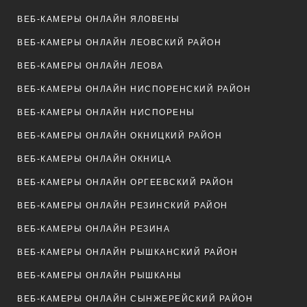
ВЕБ-КАМЕРЫ ОНЛАЙН ЯЛОВЕНЫ
ВЕБ-КАМЕРЫ ОНЛАЙН ЛЕОВСКИЙ РАЙОН
ВЕБ-КАМЕРЫ ОНЛАЙН ЛЕОВА
ВЕБ-КАМЕРЫ ОНЛАЙН НИСПОРЕНСКИЙ РАЙОН
ВЕБ-КАМЕРЫ ОНЛАЙН НИСПОРЕНЫ
ВЕБ-КАМЕРЫ ОНЛАЙН ОКНИЦКИЙ РАЙОН
ВЕБ-КАМЕРЫ ОНЛАЙН ОКНИЦА
ВЕБ-КАМЕРЫ ОНЛАЙН ОРГЕЕВСКИЙ РАЙОН
ВЕБ-КАМЕРЫ ОНЛАЙН РЕЗИНСКИЙ РАЙОН
ВЕБ-КАМЕРЫ ОНЛАЙН РЕЗИНА
ВЕБ-КАМЕРЫ ОНЛАЙН РЫШКАНСКИЙ РАЙОН
ВЕБ-КАМЕРЫ ОНЛАЙН РЫШКАНЫ
ВЕБ-КАМЕРЫ ОНЛАЙН СЫНЖЕРЕЙСКИЙ РАЙОН