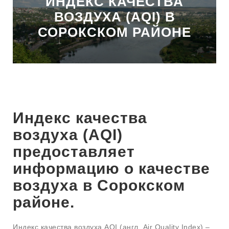
ИНДЕКС КАЧЕСТВА
ВОЗДУХА (AQI) В
СОРОКСКОМ РАЙОНЕ
Индекс качества
воздуха (AQI)
предоставляет
информацию о качестве
воздуха в Сорокском
районе.
Индекс качества воздуха AQI (англ. Air Quality Index) –