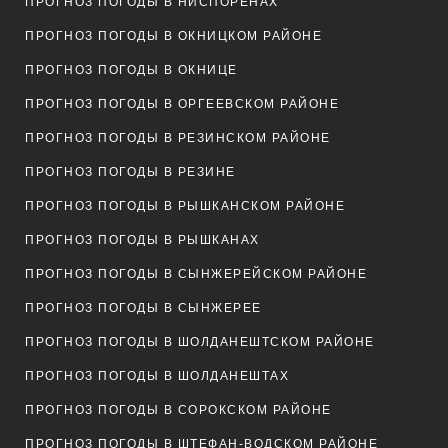
ПРОГНОЗ ПОГОДЫ В НИСПОРЕНАХ
ПРОГНОЗ ПОГОДЫ В ОКНИЦКОМ РАЙОНЕ
ПРОГНОЗ ПОГОДЫ В ОКНИЦЕ
ПРОГНОЗ ПОГОДЫ В ОРГЕЕВСКОМ РАЙОНЕ
ПРОГНОЗ ПОГОДЫ В РЕЗИНСКОМ РАЙОНЕ
ПРОГНОЗ ПОГОДЫ В РЕЗИНЕ
ПРОГНОЗ ПОГОДЫ В РЫШКАНСКОМ РАЙОНЕ
ПРОГНОЗ ПОГОДЫ В РЫШКАНАХ
ПРОГНОЗ ПОГОДЫ В СЫНЖЕРЕЙСКОМ РАЙОНЕ
ПРОГНОЗ ПОГОДЫ В СЫНЖЕРЕЕ
ПРОГНОЗ ПОГОДЫ В ШОЛДАНЕШТСКОМ РАЙОНЕ
ПРОГНОЗ ПОГОДЫ В ШОЛДАНЕШТАХ
ПРОГНОЗ ПОГОДЫ В СОРОКСКОМ РАЙОНЕ
ПРОГНОЗ ПОГОДЫ В ШТЕФАН-ВОДСКОМ РАЙОНЕ