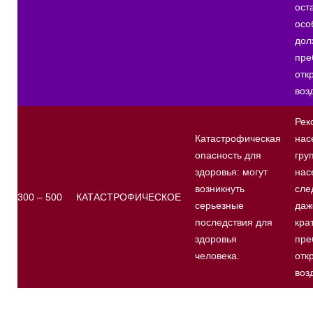
ост
осо
дол
пре
отк
воз
Рек
Катастрофическая
нас
опасность для
гру
здоровья: могут
нас
возникнуть
сле
300 – 500
КАТАСТРОФИЧЕСКОЕ
серьезные
даж
последствия для
кра
здоровья
пре
человека.
отк
воз