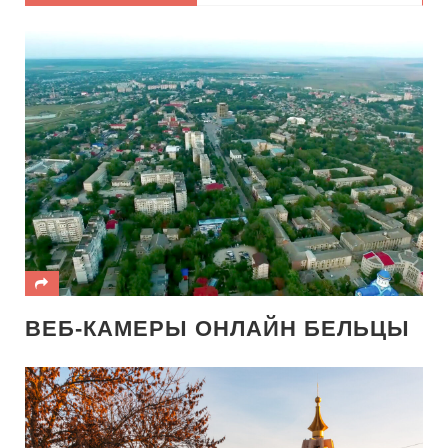
ВЕБ-КАМЕРЫ ОНЛАЙН БЕЛЬЦЫ