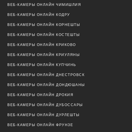
ВЕБ-КАМЕРЫ ОНЛАЙН ЧИМИШЛИЯ
ВЕБ-КАМЕРЫ ОНЛАЙН КОДРУ
ВЕБ-КАМЕРЫ ОНЛАЙН КОРНЕШТЫ
ВЕБ-КАМЕРЫ ОНЛАЙН КОСТЕШТЫ
ВЕБ-КАМЕРЫ ОНЛАЙН КРИКОВО
ВЕБ-КАМЕРЫ ОНЛАЙН КРИУЛЯНЫ
ВЕБ-КАМЕРЫ ОНЛАЙН КУПЧИНЬ
ВЕБ-КАМЕРЫ ОНЛАЙН ДНЕСТРОВСК
ВЕБ-КАМЕРЫ ОНЛАЙН ДОНДЮШАНЫ
ВЕБ-КАМЕРЫ ОНЛАЙН ДРОКИЯ
ВЕБ-КАМЕРЫ ОНЛАЙН ДУБОССАРЫ
ВЕБ-КАМЕРЫ ОНЛАЙН ДУРЛЕШТЫ
ВЕБ-КАМЕРЫ ОНЛАЙН ФРУНЗЕ