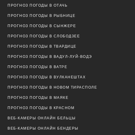
ПРОГНОЗ ПОГОДЫ В ОТАЧЬ
ПРОГНОЗ ПОГОДЫ В РЫБНИЦЕ
ПРОГНОЗ ПОГОДЫ В СЫНЖЕРЕ
ПРОГНОЗ ПОГОДЫ В СЛОБОДЗЕЕ
ПРОГНОЗ ПОГОДЫ В ТВАРДИЦЕ
ПРОГНОЗ ПОГОДЫ В ВАДУЛ-ЛУЙ-ВОДЭ
ПРОГНОЗ ПОГОДЫ В ВАТРЕ
ПРОГНОЗ ПОГОДЫ В ВУЛКАНЕШТАХ
ПРОГНОЗ ПОГОДЫ В НОВОМ ТИРАСПОЛЕ
ПРОГНОЗ ПОГОДЫ В МАЯКЕ
ПРОГНОЗ ПОГОДЫ В КРАСНОМ
ВЕБ-КАМЕРЫ ОНЛАЙН БЕЛЬЦЫ
ВЕБ-КАМЕРЫ ОНЛАЙН БЕНДЕРЫ