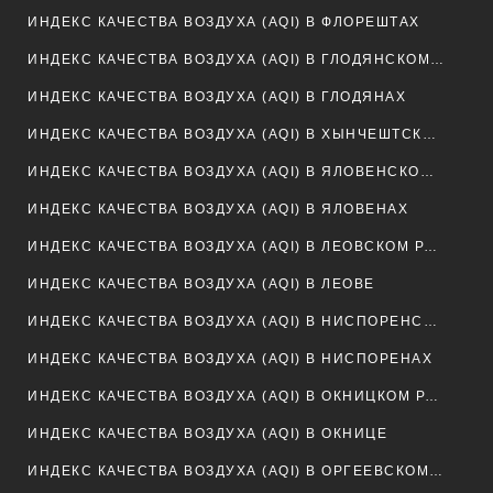
ИНДЕКС КАЧЕСТВА ВОЗДУХА (AQI) В ФЛОРЕШТАХ
ИНДЕКС КАЧЕСТВА ВОЗДУХА (AQI) В ГЛОДЯНСКОМ РАЙОНЕ
ИНДЕКС КАЧЕСТВА ВОЗДУХА (AQI) В ГЛОДЯНАХ
ИНДЕКС КАЧЕСТВА ВОЗДУХА (AQI) В ХЫНЧЕШТСКОМ РАЙОНЕ
ИНДЕКС КАЧЕСТВА ВОЗДУХА (AQI) В ЯЛОВЕНСКОМ РАЙОНЕ
ИНДЕКС КАЧЕСТВА ВОЗДУХА (AQI) В ЯЛОВЕНАХ
ИНДЕКС КАЧЕСТВА ВОЗДУХА (AQI) В ЛЕОВСКОМ РАЙОНЕ
ИНДЕКС КАЧЕСТВА ВОЗДУХА (AQI) В ЛЕОВЕ
ИНДЕКС КАЧЕСТВА ВОЗДУХА (AQI) В НИСПОРЕНСКОМ РАЙОНЕ
ИНДЕКС КАЧЕСТВА ВОЗДУХА (AQI) В НИСПОРЕНАХ
ИНДЕКС КАЧЕСТВА ВОЗДУХА (AQI) В ОКНИЦКОМ РАЙОНЕ
ИНДЕКС КАЧЕСТВА ВОЗДУХА (AQI) В ОКНИЦЕ
ИНДЕКС КАЧЕСТВА ВОЗДУХА (AQI) В ОРГЕЕВСКОМ РАЙОНЕ