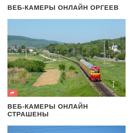
ВЕБ-КАМЕРЫ ОНЛАЙН ОРГЕЕВ
ВЕБ-КАМЕРЫ ОНЛАЙН
СТРАШЕНЫ