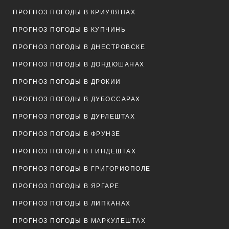
ПРОГНОЗ ПОГОДЫ В КРИУЛЯНАХ
ПРОГНОЗ ПОГОДЫ В КУПЧИНЬ
ПРОГНОЗ ПОГОДЫ В ДНЕСТРОВСКЕ
ПРОГНОЗ ПОГОДЫ В ДОНДЮШАНАХ
ПРОГНОЗ ПОГОДЫ В ДРОКИИ
ПРОГНОЗ ПОГОДЫ В ДУБОССАРАХ
ПРОГНОЗ ПОГОДЫ В ДУРЛЕШТАХ
ПРОГНОЗ ПОГОДЫ В ФРУНЗЕ
ПРОГНОЗ ПОГОДЫ В ГИНДЕШТАХ
ПРОГНОЗ ПОГОДЫ В ГРИГОРИОПОЛЕ
ПРОГНОЗ ПОГОДЫ В ЯРГАРЕ
ПРОГНОЗ ПОГОДЫ В ЛИПКАНАХ
ПРОГНОЗ ПОГОДЫ В МАРКУЛЕШТАХ