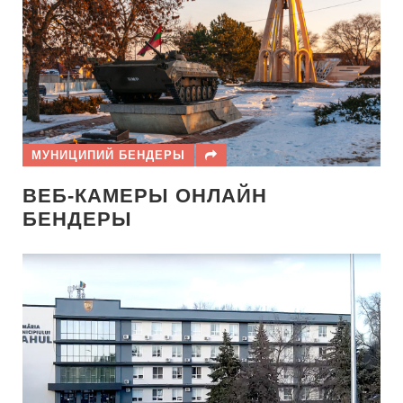
МУНИЦИПИЙ БЕНДЕРЫ
ВЕБ-КАМЕРЫ ОНЛАЙН
БЕНДЕРЫ