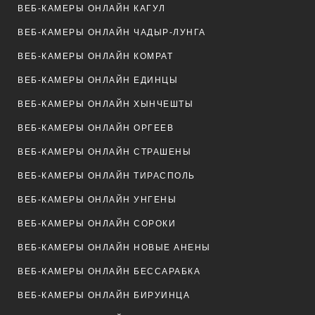
ВЕБ-КАМЕРЫ ОНЛАЙН КАГУЛ
ВЕБ-КАМЕРЫ ОНЛАЙН ЧАДЫР-ЛУНГА
ВЕБ-КАМЕРЫ ОНЛАЙН КОМРАТ
ВЕБ-КАМЕРЫ ОНЛАЙН ЕДИНЦЫ
ВЕБ-КАМЕРЫ ОНЛАЙН ХЫНЧЕШТЫ
ВЕБ-КАМЕРЫ ОНЛАЙН ОРГЕЕВ
ВЕБ-КАМЕРЫ ОНЛАЙН СТРАШЕНЫ
ВЕБ-КАМЕРЫ ОНЛАЙН ТИРАСПОЛЬ
ВЕБ-КАМЕРЫ ОНЛАЙН УНГЕНЫ
ВЕБ-КАМЕРЫ ОНЛАЙН СОРОКИ
ВЕБ-КАМЕРЫ ОНЛАЙН НОВЫЕ АНЕНЫ
ВЕБ-КАМЕРЫ ОНЛАЙН БЕССАРАБКА
ВЕБ-КАМЕРЫ ОНЛАЙН БИРУИНЦА