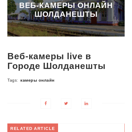
ВЕБ-КАМЕРЫ ОНЛАЙН
ШОЛДАНЕШТЫ
Веб-камеры live в
Городе Шолданешты
Tags:
камеры онлайн
RELATED ARTICLE