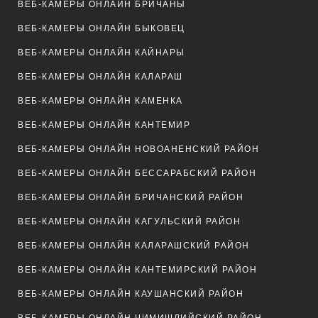
ВЕБ-КАМЕРЫ ОНЛАЙН БРИЧАНЫ
ВЕБ-КАМЕРЫ ОНЛАЙН БЫКОВЕЦ
ВЕБ-КАМЕРЫ ОНЛАЙН КАЙНАРЫ
ВЕБ-КАМЕРЫ ОНЛАЙН КАЛАРАШ
ВЕБ-КАМЕРЫ ОНЛАЙН КАМЕНКА
ВЕБ-КАМЕРЫ ОНЛАЙН КАНТЕМИР
ВЕБ-КАМЕРЫ ОНЛАЙН НОВОАНЕНСКИЙ РАЙОН
ВЕБ-КАМЕРЫ ОНЛАЙН БЕССАРАБСКИЙ РАЙОН
ВЕБ-КАМЕРЫ ОНЛАЙН БРИЧАНСКИЙ РАЙОН
ВЕБ-КАМЕРЫ ОНЛАЙН КАГУЛЬСКИЙ РАЙОН
ВЕБ-КАМЕРЫ ОНЛАЙН КАЛАРАШСКИЙ РАЙОН
ВЕБ-КАМЕРЫ ОНЛАЙН КАНТЕМИРСКИЙ РАЙОН
ВЕБ-КАМЕРЫ ОНЛАЙН КАУШАНСКИЙ РАЙОН