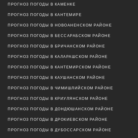
ПРОГНОЗ ПОГОДЫ В КАМЕНКЕ
ПРОГНОЗ ПОГОДЫ В КАНТЕМИРЕ
ПРОГНОЗ ПОГОДЫ В НОВОАНЕНСКОМ РАЙОНЕ
ПРОГНОЗ ПОГОДЫ В БЕССАРАБСКОМ РАЙОНЕ
ПРОГНОЗ ПОГОДЫ В БРИЧАНСКОМ РАЙОНЕ
ПРОГНОЗ ПОГОДЫ В КАЛАРАШСКОМ РАЙОНЕ
ПРОГНОЗ ПОГОДЫ В КАНТЕМИРСКОМ РАЙОНЕ
ПРОГНОЗ ПОГОДЫ В КАУШАНСКОМ РАЙОНЕ
ПРОГНОЗ ПОГОДЫ В ЧИМИШЛИЙСКОМ РАЙОНЕ
ПРОГНОЗ ПОГОДЫ В КРИУЛЯНСКОМ РАЙОНЕ
ПРОГНОЗ ПОГОДЫ В ДОНДЮШАНСКОМ РАЙОНЕ
ПРОГНОЗ ПОГОДЫ В ДРОКИЕВСКОМ РАЙОНЕ
ПРОГНОЗ ПОГОДЫ В ДУБОССАРСКОМ РАЙОНЕ