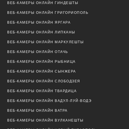
ВЕБ-КАМЕРЫ ОНЛАЙН ГИНДЕШТЫ
ВЕБ-КАМЕРЫ ОНЛАЙН ГРИГОРИОПОЛЬ
ВЕБ-КАМЕРЫ ОНЛАЙН ЯРГАРА
ВЕБ-КАМЕРЫ ОНЛАЙН ЛИПКАНЫ
ВЕБ-КАМЕРЫ ОНЛАЙН МАРКУЛЕШТЫ
ВЕБ-КАМЕРЫ ОНЛАЙН ОТАЧЬ
ВЕБ-КАМЕРЫ ОНЛАЙН РЫБНИЦА
ВЕБ-КАМЕРЫ ОНЛАЙН СЫНЖЕРА
ВЕБ-КАМЕРЫ ОНЛАЙН СЛОБОДЗЕЯ
ВЕБ-КАМЕРЫ ОНЛАЙН ТВАРДИЦА
ВЕБ-КАМЕРЫ ОНЛАЙН ВАДУЛ-ЛУЙ-ВОДЭ
ВЕБ-КАМЕРЫ ОНЛАЙН ВАТРА
ВЕБ-КАМЕРЫ ОНЛАЙН ВУЛКАНЕШТЫ