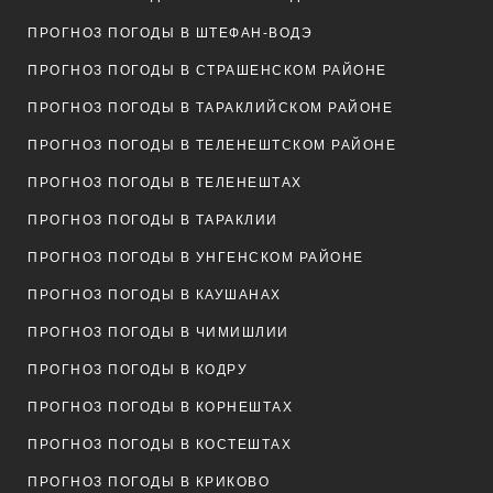
ПРОГНОЗ ПОГОДЫ В ШТЕФАН-ВОДЭ
ПРОГНОЗ ПОГОДЫ В СТРАШЕНСКОМ РАЙОНЕ
ПРОГНОЗ ПОГОДЫ В ТАРАКЛИЙСКОМ РАЙОНЕ
ПРОГНОЗ ПОГОДЫ В ТЕЛЕНЕШТСКОМ РАЙОНЕ
ПРОГНОЗ ПОГОДЫ В ТЕЛЕНЕШТАХ
ПРОГНОЗ ПОГОДЫ В ТАРАКЛИИ
ПРОГНОЗ ПОГОДЫ В УНГЕНСКОМ РАЙОНЕ
ПРОГНОЗ ПОГОДЫ В КАУШАНАХ
ПРОГНОЗ ПОГОДЫ В ЧИМИШЛИИ
ПРОГНОЗ ПОГОДЫ В КОДРУ
ПРОГНОЗ ПОГОДЫ В КОРНЕШТАХ
ПРОГНОЗ ПОГОДЫ В КОСТЕШТАХ
ПРОГНОЗ ПОГОДЫ В КРИКОВО