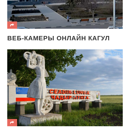
ВЕБ-КАМЕРЫ ОНЛАЙН КАГУЛ