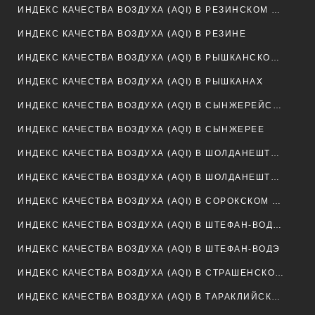
ИНДЕКС КАЧЕСТВА ВОЗДУХА (AQI) В РЕЗИНСКОМ РАЙОНЕ
ИНДЕКС КАЧЕСТВА ВОЗДУХА (AQI) В РЕЗИНЕ
ИНДЕКС КАЧЕСТВА ВОЗДУХА (AQI) В РЫШКАНСКОМ РАЙОНЕ
ИНДЕКС КАЧЕСТВА ВОЗДУХА (AQI) В РЫШКАНАХ
ИНДЕКС КАЧЕСТВА ВОЗДУХА (AQI) В СЫНЖЕРЕЙСКОМ РАЙОНЕ
ИНДЕКС КАЧЕСТВА ВОЗДУХА (AQI) В СЫНЖЕРЕЕ
ИНДЕКС КАЧЕСТВА ВОЗДУХА (AQI) В ШОЛДАНЕШТСКОМ РАЙОНЕ
ИНДЕКС КАЧЕСТВА ВОЗДУХА (AQI) В ШОЛДАНЕШТАХ
ИНДЕКС КАЧЕСТВА ВОЗДУХА (AQI) В СОРОКСКОМ РАЙОНЕ
ИНДЕКС КАЧЕСТВА ВОЗДУХА (AQI) В ШТЕФАН-ВОДСКОМ РАЙОНЕ
ИНДЕКС КАЧЕСТВА ВОЗДУХА (AQI) В ШТЕФАН-ВОДЭ
ИНДЕКС КАЧЕСТВА ВОЗДУХА (AQI) В СТРАШЕНСКОМ РАЙОНЕ
ИНДЕКС КАЧЕСТВА ВОЗДУХА (AQI) В ТАРАКЛИЙСКОМ РАЙОНЕ