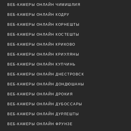
ВЕБ-КАМЕРЫ ОНЛАЙН ЧИМИШЛИЯ
ВЕБ-КАМЕРЫ ОНЛАЙН КОДРУ
ВЕБ-КАМЕРЫ ОНЛАЙН КОРНЕШТЫ
ВЕБ-КАМЕРЫ ОНЛАЙН КОСТЕШТЫ
ВЕБ-КАМЕРЫ ОНЛАЙН КРИКОВО
ВЕБ-КАМЕРЫ ОНЛАЙН КРИУЛЯНЫ
ВЕБ-КАМЕРЫ ОНЛАЙН КУПЧИНЬ
ВЕБ-КАМЕРЫ ОНЛАЙН ДНЕСТРОВСК
ВЕБ-КАМЕРЫ ОНЛАЙН ДОНДЮШАНЫ
ВЕБ-КАМЕРЫ ОНЛАЙН ДРОКИЯ
ВЕБ-КАМЕРЫ ОНЛАЙН ДУБОССАРЫ
ВЕБ-КАМЕРЫ ОНЛАЙН ДУРЛЕШТЫ
ВЕБ-КАМЕРЫ ОНЛАЙН ФРУНЗЕ