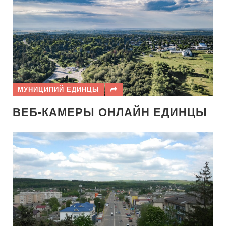
МУНИЦИПИЙ ЕДИНЦЫ
ВЕБ-КАМЕРЫ ОНЛАЙН ЕДИНЦЫ