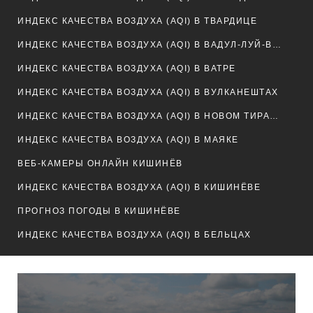
ИНДЕКС КАЧЕСТВА ВОЗДУХА (AQI) В ТВАРДИЦЕ
ИНДЕКС КАЧЕСТВА ВОЗДУХА (AQI) В ВАДУЛ-ЛУЙ-ВОДЭ
ИНДЕКС КАЧЕСТВА ВОЗДУХА (AQI) В ВАТРЕ
ИНДЕКС КАЧЕСТВА ВОЗДУХА (AQI) В ВУЛКАНЕШТАХ
ИНДЕКС КАЧЕСТВА ВОЗДУХА (AQI) В НОВОМ ТИРАСПОЛЕ
ИНДЕКС КАЧЕСТВА ВОЗДУХА (AQI) В МАЯКЕ
ВЕБ-КАМЕРЫ ОНЛАЙН КИШИНЁВ
ИНДЕКС КАЧЕСТВА ВОЗДУХА (AQI) В КИШИНЁВЕ
ПРОГНОЗ ПОГОДЫ В КИШИНЁВЕ
ИНДЕКС КАЧЕСТВА ВОЗДУХА (AQI) В БЕЛЬЦАХ