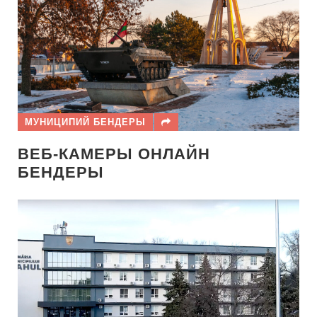
МУНИЦИПИЙ БЕНДЕРЫ
ВЕБ-КАМЕРЫ ОНЛАЙН
БЕНДЕРЫ