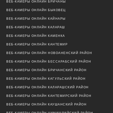
ВЕБ-КАМЕРЫ ОНЛАЙН БРИЧАНЫ
ВЕБ-КАМЕРЫ ОНЛАЙН БЫКОВЕЦ
ВЕБ-КАМЕРЫ ОНЛАЙН КАЙНАРЫ
ВЕБ-КАМЕРЫ ОНЛАЙН КАЛАРАШ
ВЕБ-КАМЕРЫ ОНЛАЙН КАМЕНКА
ВЕБ-КАМЕРЫ ОНЛАЙН КАНТЕМИР
ВЕБ-КАМЕРЫ ОНЛАЙН НОВОАНЕНСКИЙ РАЙОН
ВЕБ-КАМЕРЫ ОНЛАЙН БЕССАРАБСКИЙ РАЙОН
ВЕБ-КАМЕРЫ ОНЛАЙН БРИЧАНСКИЙ РАЙОН
ВЕБ-КАМЕРЫ ОНЛАЙН КАГУЛЬСКИЙ РАЙОН
ВЕБ-КАМЕРЫ ОНЛАЙН КАЛАРАШСКИЙ РАЙОН
ВЕБ-КАМЕРЫ ОНЛАЙН КАНТЕМИРСКИЙ РАЙОН
ВЕБ-КАМЕРЫ ОНЛАЙН КАУШАНСКИЙ РАЙОН