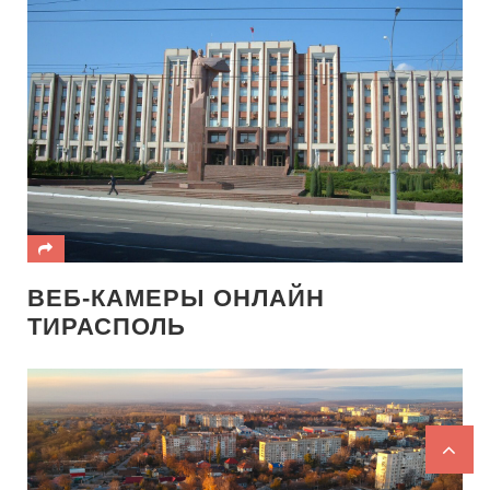
ВЕБ-КАМЕРЫ ОНЛАЙН
ТИРАСПОЛЬ