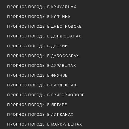
ПРОГНОЗ ПОГОДЫ В КРИУЛЯНАХ
ПРОГНОЗ ПОГОДЫ В КУПЧИНЬ
ПРОГНОЗ ПОГОДЫ В ДНЕСТРОВСКЕ
ПРОГНОЗ ПОГОДЫ В ДОНДЮШАНАХ
ПРОГНОЗ ПОГОДЫ В ДРОКИИ
ПРОГНОЗ ПОГОДЫ В ДУБОССАРАХ
ПРОГНОЗ ПОГОДЫ В ДУРЛЕШТАХ
ПРОГНОЗ ПОГОДЫ В ФРУНЗЕ
ПРОГНОЗ ПОГОДЫ В ГИНДЕШТАХ
ПРОГНОЗ ПОГОДЫ В ГРИГОРИОПОЛЕ
ПРОГНОЗ ПОГОДЫ В ЯРГАРЕ
ПРОГНОЗ ПОГОДЫ В ЛИПКАНАХ
ПРОГНОЗ ПОГОДЫ В МАРКУЛЕШТАХ