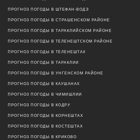
ПРОГНОЗ ПОГОДЫ В ШТЕФАН-ВОДЭ
ПРОГНОЗ ПОГОДЫ В СТРАШЕНСКОМ РАЙОНЕ
ПРОГНОЗ ПОГОДЫ В ТАРАКЛИЙСКОМ РАЙОНЕ
ПРОГНОЗ ПОГОДЫ В ТЕЛЕНЕШТСКОМ РАЙОНЕ
ПРОГНОЗ ПОГОДЫ В ТЕЛЕНЕШТАХ
ПРОГНОЗ ПОГОДЫ В ТАРАКЛИИ
ПРОГНОЗ ПОГОДЫ В УНГЕНСКОМ РАЙОНЕ
ПРОГНОЗ ПОГОДЫ В КАУШАНАХ
ПРОГНОЗ ПОГОДЫ В ЧИМИШЛИИ
ПРОГНОЗ ПОГОДЫ В КОДРУ
ПРОГНОЗ ПОГОДЫ В КОРНЕШТАХ
ПРОГНОЗ ПОГОДЫ В КОСТЕШТАХ
ПРОГНОЗ ПОГОДЫ В КРИКОВО