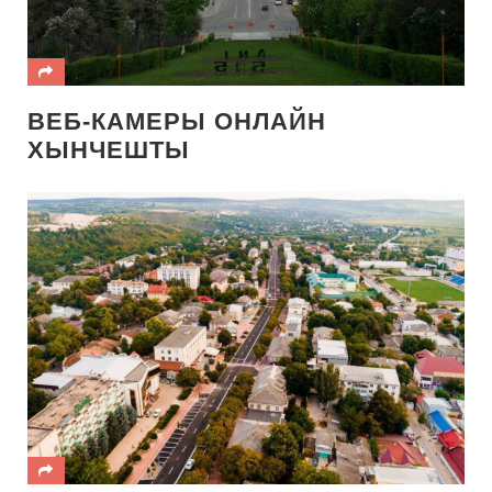
ВЕБ-КАМЕРЫ ОНЛАЙН
ХЫНЧЕШТЫ