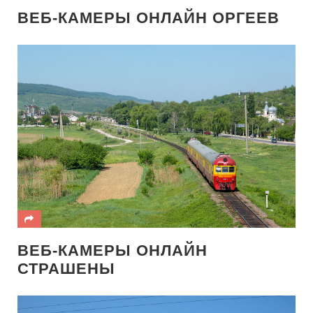
ВЕБ-КАМЕРЫ ОНЛАЙН ОРГЕЕВ
ВЕБ-КАМЕРЫ ОНЛАЙН
СТРАШЕНЫ