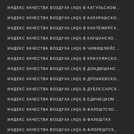
ИНДЕКС КАЧЕСТВА ВОЗДУХА (AQI) В КАГУЛЬСКОМ РАЙОНЕ
ИНДЕКС КАЧЕСТВА ВОЗДУХА (AQI) В КАЛАРАШСКОМ РАЙОНЕ
ИНДЕКС КАЧЕСТВА ВОЗДУХА (AQI) В КАНТЕМИРСКОМ РАЙОНЕ
ИНДЕКС КАЧЕСТВА ВОЗДУХА (AQI) В КАУШАНСКОМ РАЙОНЕ
ИНДЕКС КАЧЕСТВА ВОЗДУХА (AQI) В ЧИМИШЛИЙСКОМ РАЙОНЕ
ИНДЕКС КАЧЕСТВА ВОЗДУХА (AQI) В КРИУЛЯНСКОМ РАЙОНЕ
ИНДЕКС КАЧЕСТВА ВОЗДУХА (AQI) В ДОНДЮШАНСКОМ РАЙОНЕ
ИНДЕКС КАЧЕСТВА ВОЗДУХА (AQI) В ДРОКИЕВСКОМ РАЙОНЕ
ИНДЕКС КАЧЕСТВА ВОЗДУХА (AQI) В ДУБОССАРСКОМ РАЙОНЕ
ИНДЕКС КАЧЕСТВА ВОЗДУХА (AQI) В ЕДИНЕЦКОМ РАЙОНЕ
ИНДЕКС КАЧЕСТВА ВОЗДУХА (AQI) В ФАЛЕШТСКОМ РАЙОНЕ
ИНДЕКС КАЧЕСТВА ВОЗДУХА (AQI) В ФАЛЕШТАХ
ИНДЕКС КАЧЕСТВА ВОЗДУХА (AQI) В ФЛОРЕШТСКОМ РАЙОНЕ