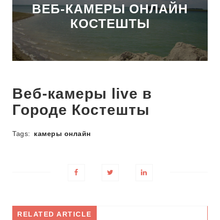
ВЕБ-КАМЕРЫ ОНЛАЙН
КОСТЕШТЫ
Веб-камеры live в
Городе Костешты
Tags:
камеры онлайн
RELATED ARTICLE