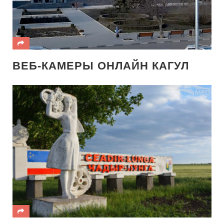
ВЕБ-КАМЕРЫ ОНЛАЙН КАГУЛ