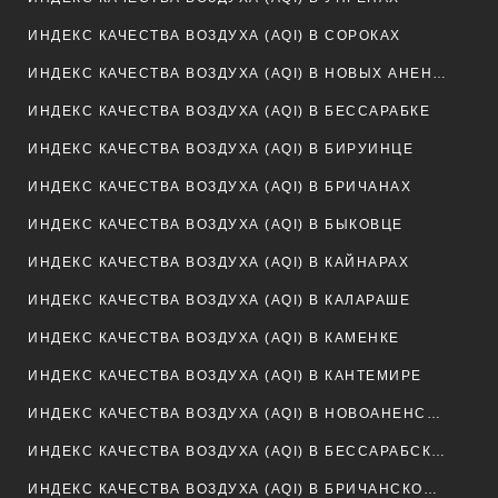
ИНДЕКС КАЧЕСТВА ВОЗДУХА (AQI) В СОРОКАХ
ИНДЕКС КАЧЕСТВА ВОЗДУХА (AQI) В НОВЫХ АНЕНАХ
ИНДЕКС КАЧЕСТВА ВОЗДУХА (AQI) В БЕССАРАБКЕ
ИНДЕКС КАЧЕСТВА ВОЗДУХА (AQI) В БИРУИНЦЕ
ИНДЕКС КАЧЕСТВА ВОЗДУХА (AQI) В БРИЧАНАХ
ИНДЕКС КАЧЕСТВА ВОЗДУХА (AQI) В БЫКОВЦЕ
ИНДЕКС КАЧЕСТВА ВОЗДУХА (AQI) В КАЙНАРАХ
ИНДЕКС КАЧЕСТВА ВОЗДУХА (AQI) В КАЛАРАШЕ
ИНДЕКС КАЧЕСТВА ВОЗДУХА (AQI) В КАМЕНКЕ
ИНДЕКС КАЧЕСТВА ВОЗДУХА (AQI) В КАНТЕМИРЕ
ИНДЕКС КАЧЕСТВА ВОЗДУХА (AQI) В НОВОАНЕНСКОМ РАЙОНЕ
ИНДЕКС КАЧЕСТВА ВОЗДУХА (AQI) В БЕССАРАБСКОМ РАЙОНЕ
ИНДЕКС КАЧЕСТВА ВОЗДУХА (AQI) В БРИЧАНСКОМ РАЙОНЕ