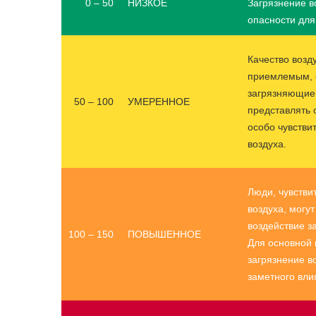
0 – 50
НИЗКОЕ
Загрязнение в
опасности для
Качество возд
приемлемым, 
загрязняющие
50 – 100
УМЕРЕННОЕ
представлять 
особо чувстви
воздуха.
Люди, чувстви
воздуха, могу
воздействие з
100 – 150
ПОВЫШЕННОЕ
Для основной
загрязнение в
заметного вли