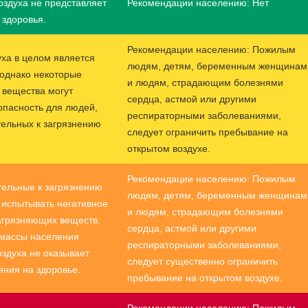
оздуха не представляет
Рекомендации населению: Нет
 здоровья.
Рекомендации населению: Пожилым
уха в целом является
людям, детям, беременным женщинам
однако некоторые
и людям, страдающим болезнями
 вещества могут
сердца, астмой или другими
опасность для людей,
респираторными заболеваниями,
тельных к загрязнению
следует ограничить пребывание на
открытом воздухе.
Рекомендации населению: Пожилым
тельные к загрязнению
людям, детям, беременным женщинам
т испытывать негативное
и людям, страдающим болезнями
агрязняющих веществ.
сердца, астмой или другими
 массы населения
респираторными заболеваниями,
оздуха не оказывает
следует существенно ограничить
яния на здоровье.
пребывание на открытом воздухе.
Рекомендации населению: Пожилым