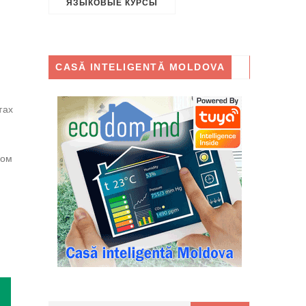
ЯЗЫКОВЫЕ КУРСЫ
CASĂ INTELIGENTĂ MOLDOVA
тах
том