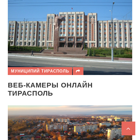
МУНИЦИПИЙ ТИРАСПОЛЬ
ВЕБ-КАМЕРЫ ОНЛАЙН
ТИРАСПОЛЬ