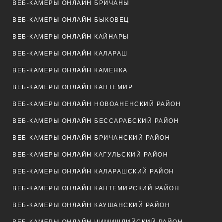
ВЕБ-КАМЕРЫ ОНЛАЙН БРИЧАНЫ
ВЕБ-КАМЕРЫ ОНЛАЙН БЫКОВЕЦ
ВЕБ-КАМЕРЫ ОНЛАЙН КАЙНАРЫ
ВЕБ-КАМЕРЫ ОНЛАЙН КАЛАРАШ
ВЕБ-КАМЕРЫ ОНЛАЙН КАМЕНКА
ВЕБ-КАМЕРЫ ОНЛАЙН КАНТЕМИР
ВЕБ-КАМЕРЫ ОНЛАЙН НОВОАНЕНСКИЙ РАЙОН
ВЕБ-КАМЕРЫ ОНЛАЙН БЕССАРАБСКИЙ РАЙОН
ВЕБ-КАМЕРЫ ОНЛАЙН БРИЧАНСКИЙ РАЙОН
ВЕБ-КАМЕРЫ ОНЛАЙН КАГУЛЬСКИЙ РАЙОН
ВЕБ-КАМЕРЫ ОНЛАЙН КАЛАРАШСКИЙ РАЙОН
ВЕБ-КАМЕРЫ ОНЛАЙН КАНТЕМИРСКИЙ РАЙОН
ВЕБ-КАМЕРЫ ОНЛАЙН КАУШАНСКИЙ РАЙОН