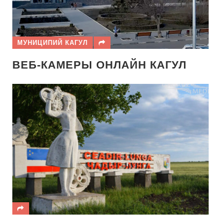
МУНИЦИПИЙ КАГУЛ
ВЕБ-КАМЕРЫ ОНЛАЙН КАГУЛ