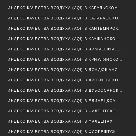
ИНДЕКС КАЧЕСТВА ВОЗДУХА (AQI) В КАГУЛЬСКОМ РАЙОНЕ
ИНДЕКС КАЧЕСТВА ВОЗДУХА (AQI) В КАЛАРАШСКОМ РАЙОНЕ
ИНДЕКС КАЧЕСТВА ВОЗДУХА (AQI) В КАНТЕМИРСКОМ РАЙОНЕ
ИНДЕКС КАЧЕСТВА ВОЗДУХА (AQI) В КАУШАНСКОМ РАЙОНЕ
ИНДЕКС КАЧЕСТВА ВОЗДУХА (AQI) В ЧИМИШЛИЙСКОМ РАЙОНЕ
ИНДЕКС КАЧЕСТВА ВОЗДУХА (AQI) В КРИУЛЯНСКОМ РАЙОНЕ
ИНДЕКС КАЧЕСТВА ВОЗДУХА (AQI) В ДОНДЮШАНСКОМ РАЙОНЕ
ИНДЕКС КАЧЕСТВА ВОЗДУХА (AQI) В ДРОКИЕВСКОМ РАЙОНЕ
ИНДЕКС КАЧЕСТВА ВОЗДУХА (AQI) В ДУБОССАРСКОМ РАЙОНЕ
ИНДЕКС КАЧЕСТВА ВОЗДУХА (AQI) В ЕДИНЕЦКОМ РАЙОНЕ
ИНДЕКС КАЧЕСТВА ВОЗДУХА (AQI) В ФАЛЕШТСКОМ РАЙОНЕ
ИНДЕКС КАЧЕСТВА ВОЗДУХА (AQI) В ФАЛЕШТАХ
ИНДЕКС КАЧЕСТВА ВОЗДУХА (AQI) В ФЛОРЕШТСКОМ РАЙОНЕ