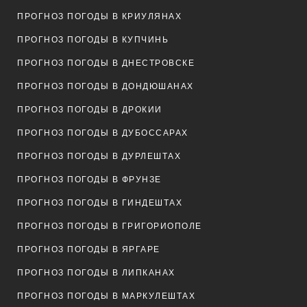
ПРОГНОЗ ПОГОДЫ В КРИУЛЯНАХ
ПРОГНОЗ ПОГОДЫ В КУПЧИНЬ
ПРОГНОЗ ПОГОДЫ В ДНЕСТРОВСКЕ
ПРОГНОЗ ПОГОДЫ В ДОНДЮШАНАХ
ПРОГНОЗ ПОГОДЫ В ДРОКИИ
ПРОГНОЗ ПОГОДЫ В ДУБОССАРАХ
ПРОГНОЗ ПОГОДЫ В ДУРЛЕШТАХ
ПРОГНОЗ ПОГОДЫ В ФРУНЗЕ
ПРОГНОЗ ПОГОДЫ В ГИНДЕШТАХ
ПРОГНОЗ ПОГОДЫ В ГРИГОРИОПОЛЕ
ПРОГНОЗ ПОГОДЫ В ЯРГАРЕ
ПРОГНОЗ ПОГОДЫ В ЛИПКАНАХ
ПРОГНОЗ ПОГОДЫ В МАРКУЛЕШТАХ