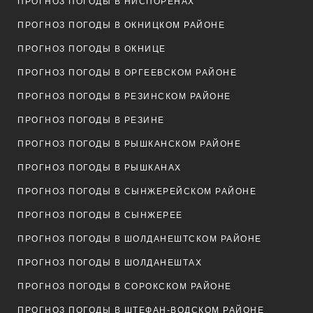
ПРОГНОЗ ПОГОДЫ В НИСПОРЕНАХ
ПРОГНОЗ ПОГОДЫ В ОКНИЦКОМ РАЙОНЕ
ПРОГНОЗ ПОГОДЫ В ОКНИЦЕ
ПРОГНОЗ ПОГОДЫ В ОРГЕЕВСКОМ РАЙОНЕ
ПРОГНОЗ ПОГОДЫ В РЕЗИНСКОМ РАЙОНЕ
ПРОГНОЗ ПОГОДЫ В РЕЗИНЕ
ПРОГНОЗ ПОГОДЫ В РЫШКАНСКОМ РАЙОНЕ
ПРОГНОЗ ПОГОДЫ В РЫШКАНАХ
ПРОГНОЗ ПОГОДЫ В СЫНЖЕРЕЙСКОМ РАЙОНЕ
ПРОГНОЗ ПОГОДЫ В СЫНЖЕРЕЕ
ПРОГНОЗ ПОГОДЫ В ШОЛДАНЕШТСКОМ РАЙОНЕ
ПРОГНОЗ ПОГОДЫ В ШОЛДАНЕШТАХ
ПРОГНОЗ ПОГОДЫ В СОРОКСКОМ РАЙОНЕ
ПРОГНОЗ ПОГОДЫ В ШТЕФАН-ВОДСКОМ РАЙОНЕ