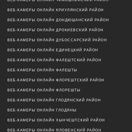
ВЕБ-КАМЕРЫ ОНЛАЙН ЧИМИШЛИЙСКИЙ РАЙОН
ВЕБ-КАМЕРЫ ОНЛАЙН КРИУЛЯНСКИЙ РАЙОН
ВЕБ-КАМЕРЫ ОНЛАЙН ДОНДЮШАНСКИЙ РАЙОН
ВЕБ-КАМЕРЫ ОНЛАЙН ДРОКИЕВСКИЙ РАЙОН
ВЕБ-КАМЕРЫ ОНЛАЙН ДУБОССАРСКИЙ РАЙОН
ВЕБ-КАМЕРЫ ОНЛАЙН ЕДИНЕЦКИЙ РАЙОН
ВЕБ-КАМЕРЫ ОНЛАЙН ФАЛЕШТСКИЙ РАЙОН
ВЕБ-КАМЕРЫ ОНЛАЙН ФАЛЕШТЫ
ВЕБ-КАМЕРЫ ОНЛАЙН ФЛОРЕШТСКИЙ РАЙОН
ВЕБ-КАМЕРЫ ОНЛАЙН ФЛОРЕШТЫ
ВЕБ-КАМЕРЫ ОНЛАЙН ГЛОДЯНСКИЙ РАЙОН
ВЕБ-КАМЕРЫ ОНЛАЙН ГЛОДЯНЫ
ВЕБ-КАМЕРЫ ОНЛАЙН ХЫНЧЕШТСКИЙ РАЙОН
ВЕБ-КАМЕРЫ ОНЛАЙН ЯЛОВЕНСКИЙ РАЙОН