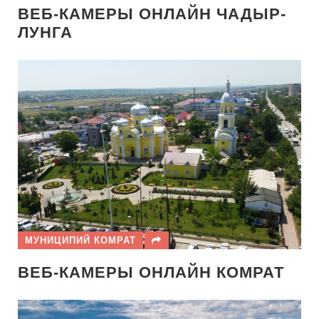
ВЕБ-КАМЕРЫ ОНЛАЙН ЧАДЫР-
ЛУНГА
МУНИЦИПИЙ КОМРАТ
ВЕБ-КАМЕРЫ ОНЛАЙН КОМРАТ