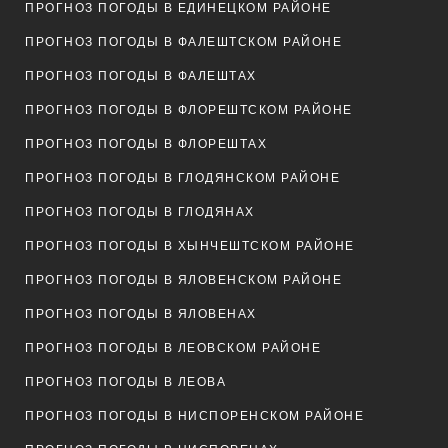
ПРОГНОЗ ПОГОДЫ В ЕДИНЕЦКОМ РАЙОНЕ
ПРОГНОЗ ПОГОДЫ В ФАЛЕШТСКОМ РАЙОНЕ
ПРОГНОЗ ПОГОДЫ В ФАЛЕШТАХ
ПРОГНОЗ ПОГОДЫ В ФЛОРЕШТСКОМ РАЙОНЕ
ПРОГНОЗ ПОГОДЫ В ФЛОРЕШТАХ
ПРОГНОЗ ПОГОДЫ В ГЛОДЯНСКОМ РАЙОНЕ
ПРОГНОЗ ПОГОДЫ В ГЛОДЯНАХ
ПРОГНОЗ ПОГОДЫ В ХЫНЧЕШТСКОМ РАЙОНЕ
ПРОГНОЗ ПОГОДЫ В ЯЛОВЕНСКОМ РАЙОНЕ
ПРОГНОЗ ПОГОДЫ В ЯЛОВЕНАХ
ПРОГНОЗ ПОГОДЫ В ЛЕОВСКОМ РАЙОНЕ
ПРОГНОЗ ПОГОДЫ В ЛЕОВА
ПРОГНОЗ ПОГОДЫ В НИСПОРЕНСКОМ РАЙОНЕ