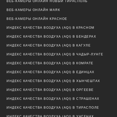
ВЕБ-КАМЕРЫ ОНЛАЙН НОВЫЙ ТИРАСПОЛЬ
ВЕБ-КАМЕРЫ ОНЛАЙН МАЯК
ВЕБ-КАМЕРЫ ОНЛАЙН КРАСНОЕ
ИНДЕКС КАЧЕСТВА ВОЗДУХА (AQI) В КРАСНОМ
ИНДЕКС КАЧЕСТВА ВОЗДУХА (AQI) В БЕНДЕРАХ
ИНДЕКС КАЧЕСТВА ВОЗДУХА (AQI) В КАГУЛЕ
ИНДЕКС КАЧЕСТВА ВОЗДУХА (AQI) В ЧАДЫР-ЛУНГЕ
ИНДЕКС КАЧЕСТВА ВОЗДУХА (AQI) В КОМРАТЕ
ИНДЕКС КАЧЕСТВА ВОЗДУХА (AQI) В ЕДИНЦАХ
ИНДЕКС КАЧЕСТВА ВОЗДУХА (AQI) В ХЫНЧЕШТАХ
ИНДЕКС КАЧЕСТВА ВОЗДУХА (AQI) В ОРГЕЕВЕ
ИНДЕКС КАЧЕСТВА ВОЗДУХА (AQI) В СТРАШЕНАХ
ИНДЕКС КАЧЕСТВА ВОЗДУХА (AQI) В ТИРАСПОЛЕ
ИНДЕКС КАЧЕСТВА ВОЗДУХА (AQI) В УНГЕНАХ