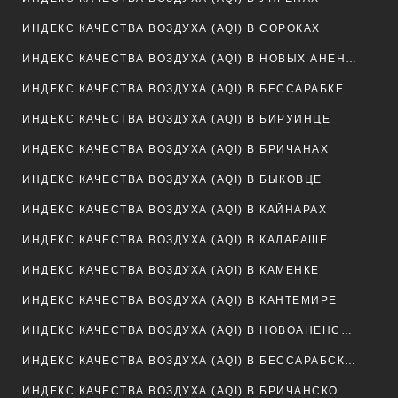
ИНДЕКС КАЧЕСТВА ВОЗДУХА (AQI) В СОРОКАХ
ИНДЕКС КАЧЕСТВА ВОЗДУХА (AQI) В НОВЫХ АНЕНАХ
ИНДЕКС КАЧЕСТВА ВОЗДУХА (AQI) В БЕССАРАБКЕ
ИНДЕКС КАЧЕСТВА ВОЗДУХА (AQI) В БИРУИНЦЕ
ИНДЕКС КАЧЕСТВА ВОЗДУХА (AQI) В БРИЧАНАХ
ИНДЕКС КАЧЕСТВА ВОЗДУХА (AQI) В БЫКОВЦЕ
ИНДЕКС КАЧЕСТВА ВОЗДУХА (AQI) В КАЙНАРАХ
ИНДЕКС КАЧЕСТВА ВОЗДУХА (AQI) В КАЛАРАШЕ
ИНДЕКС КАЧЕСТВА ВОЗДУХА (AQI) В КАМЕНКЕ
ИНДЕКС КАЧЕСТВА ВОЗДУХА (AQI) В КАНТЕМИРЕ
ИНДЕКС КАЧЕСТВА ВОЗДУХА (AQI) В НОВОАНЕНСКОМ РАЙОНЕ
ИНДЕКС КАЧЕСТВА ВОЗДУХА (AQI) В БЕССАРАБСКОМ РАЙОНЕ
ИНДЕКС КАЧЕСТВА ВОЗДУХА (AQI) В БРИЧАНСКОМ РАЙОНЕ