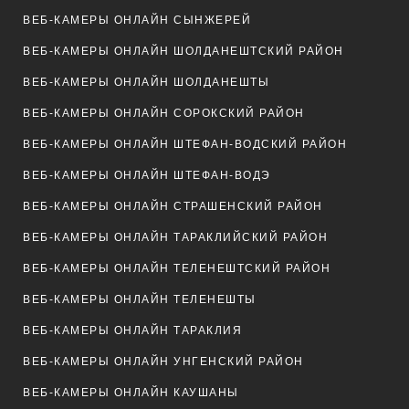
ВЕБ-КАМЕРЫ ОНЛАЙН СЫНЖЕРЕЙ
ВЕБ-КАМЕРЫ ОНЛАЙН ШОЛДАНЕШТСКИЙ РАЙОН
ВЕБ-КАМЕРЫ ОНЛАЙН ШОЛДАНЕШТЫ
ВЕБ-КАМЕРЫ ОНЛАЙН СОРОКСКИЙ РАЙОН
ВЕБ-КАМЕРЫ ОНЛАЙН ШТЕФАН-ВОДСКИЙ РАЙОН
ВЕБ-КАМЕРЫ ОНЛАЙН ШТЕФАН-ВОДЭ
ВЕБ-КАМЕРЫ ОНЛАЙН СТРАШЕНСКИЙ РАЙОН
ВЕБ-КАМЕРЫ ОНЛАЙН ТАРАКЛИЙСКИЙ РАЙОН
ВЕБ-КАМЕРЫ ОНЛАЙН ТЕЛЕНЕШТСКИЙ РАЙОН
ВЕБ-КАМЕРЫ ОНЛАЙН ТЕЛЕНЕШТЫ
ВЕБ-КАМЕРЫ ОНЛАЙН ТАРАКЛИЯ
ВЕБ-КАМЕРЫ ОНЛАЙН УНГЕНСКИЙ РАЙОН
ВЕБ-КАМЕРЫ ОНЛАЙН КАУШАНЫ