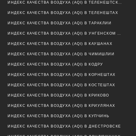
ИНДЕКС КАЧЕСТВА ВОЗДУХА (AQI) В ТЕЛЕНЕШТСКОМ РАЙОНЕ
ИНДЕКС КАЧЕСТВА ВОЗДУХА (AQI) В ТЕЛЕНЕШТАХ
ИНДЕКС КАЧЕСТВА ВОЗДУХА (AQI) В ТАРАКЛИИ
ИНДЕКС КАЧЕСТВА ВОЗДУХА (AQI) В УНГЕНСКОМ РАЙОНЕ
ИНДЕКС КАЧЕСТВА ВОЗДУХА (AQI) В КАУШАНАХ
ИНДЕКС КАЧЕСТВА ВОЗДУХА (AQI) В ЧИМИШЛИИ
ИНДЕКС КАЧЕСТВА ВОЗДУХА (AQI) В КОДРУ
ИНДЕКС КАЧЕСТВА ВОЗДУХА (AQI) В КОРНЕШТАХ
ИНДЕКС КАЧЕСТВА ВОЗДУХА (AQI) В КОСТЕШТАХ
ИНДЕКС КАЧЕСТВА ВОЗДУХА (AQI) В КРИКОВО
ИНДЕКС КАЧЕСТВА ВОЗДУХА (AQI) В КРИУЛЯНАХ
ИНДЕКС КАЧЕСТВА ВОЗДУХА (AQI) В КУПЧИНЬ
ИНДЕКС КАЧЕСТВА ВОЗДУХА (AQI) В ДНЕСТРОВСКЕ