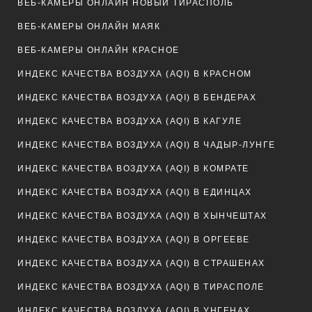
ВЕБ-КАМЕРЫ ОНЛАЙН НОВЫЙ ТИРАСПОЛЬ
ВЕБ-КАМЕРЫ ОНЛАЙН МАЯК
ВЕБ-КАМЕРЫ ОНЛАЙН КРАСНОЕ
ИНДЕКС КАЧЕСТВА ВОЗДУХА (AQI) В КРАСНОМ
ИНДЕКС КАЧЕСТВА ВОЗДУХА (AQI) В БЕНДЕРАХ
ИНДЕКС КАЧЕСТВА ВОЗДУХА (AQI) В КАГУЛЕ
ИНДЕКС КАЧЕСТВА ВОЗДУХА (AQI) В ЧАДЫР-ЛУНГЕ
ИНДЕКС КАЧЕСТВА ВОЗДУХА (AQI) В КОМРАТЕ
ИНДЕКС КАЧЕСТВА ВОЗДУХА (AQI) В ЕДИНЦАХ
ИНДЕКС КАЧЕСТВА ВОЗДУХА (AQI) В ХЫНЧЕШТАХ
ИНДЕКС КАЧЕСТВА ВОЗДУХА (AQI) В ОРГЕЕВЕ
ИНДЕКС КАЧЕСТВА ВОЗДУХА (AQI) В СТРАШЕНАХ
ИНДЕКС КАЧЕСТВА ВОЗДУХА (AQI) В ТИРАСПОЛЕ
ИНДЕКС КАЧЕСТВА ВОЗДУХА (AQI) В УНГЕНАХ