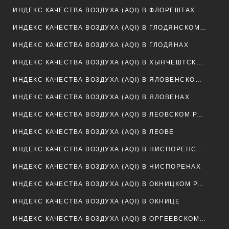
ИНДЕКС КАЧЕСТВА ВОЗДУХА (AQI) В ФЛОРЕШТАХ
ИНДЕКС КАЧЕСТВА ВОЗДУХА (AQI) В ГЛОДЯНСКОМ РАЙОНЕ
ИНДЕКС КАЧЕСТВА ВОЗДУХА (AQI) В ГЛОДЯНАХ
ИНДЕКС КАЧЕСТВА ВОЗДУХА (AQI) В ХЫНЧЕШТСКОМ РАЙОНЕ
ИНДЕКС КАЧЕСТВА ВОЗДУХА (AQI) В ЯЛОВЕНСКОМ РАЙОНЕ
ИНДЕКС КАЧЕСТВА ВОЗДУХА (AQI) В ЯЛОВЕНАХ
ИНДЕКС КАЧЕСТВА ВОЗДУХА (AQI) В ЛЕОВСКОМ РАЙОНЕ
ИНДЕКС КАЧЕСТВА ВОЗДУХА (AQI) В ЛЕОВЕ
ИНДЕКС КАЧЕСТВА ВОЗДУХА (AQI) В НИСПОРЕНСКОМ РАЙОНЕ
ИНДЕКС КАЧЕСТВА ВОЗДУХА (AQI) В НИСПОРЕНАХ
ИНДЕКС КАЧЕСТВА ВОЗДУХА (AQI) В ОКНИЦКОМ РАЙОНЕ
ИНДЕКС КАЧЕСТВА ВОЗДУХА (AQI) В ОКНИЦЕ
ИНДЕКС КАЧЕСТВА ВОЗДУХА (AQI) В ОРГЕЕВСКОМ РАЙОНЕ