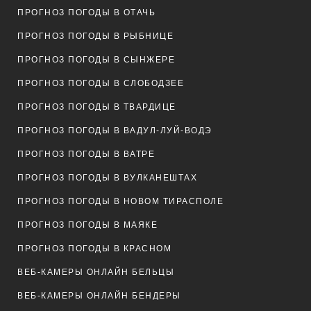
ПРОГНОЗ ПОГОДЫ В ОТАЧЬ
ПРОГНОЗ ПОГОДЫ В РЫБНИЦЕ
ПРОГНОЗ ПОГОДЫ В СЫНЖЕРЕ
ПРОГНОЗ ПОГОДЫ В СЛОБОДЗЕЕ
ПРОГНОЗ ПОГОДЫ В ТВАРДИЦЕ
ПРОГНОЗ ПОГОДЫ В ВАДУЛ-ЛУЙ-ВОДЭ
ПРОГНОЗ ПОГОДЫ В ВАТРЕ
ПРОГНОЗ ПОГОДЫ В ВУЛКАНЕШТАХ
ПРОГНОЗ ПОГОДЫ В НОВОМ ТИРАСПОЛЕ
ПРОГНОЗ ПОГОДЫ В МАЯКЕ
ПРОГНОЗ ПОГОДЫ В КРАСНОМ
ВЕБ-КАМЕРЫ ОНЛАЙН БЕЛЬЦЫ
ВЕБ-КАМЕРЫ ОНЛАЙН БЕНДЕРЫ