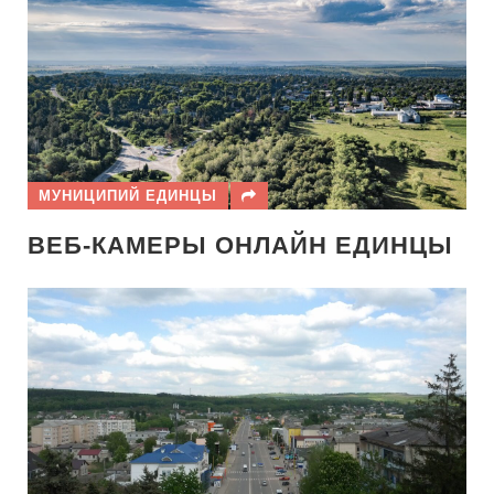
МУНИЦИПИЙ ЕДИНЦЫ
ВЕБ-КАМЕРЫ ОНЛАЙН ЕДИНЦЫ