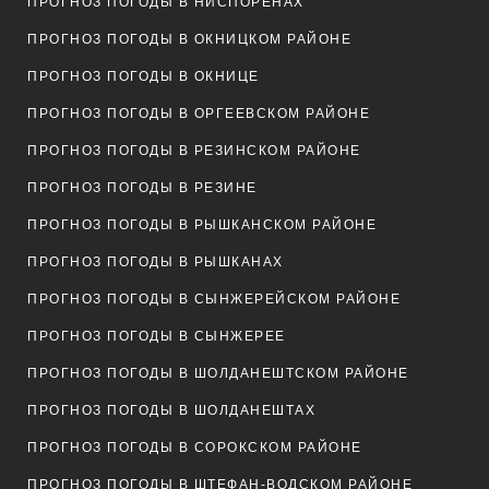
ПРОГНОЗ ПОГОДЫ В НИСПОРЕНАХ
ПРОГНОЗ ПОГОДЫ В ОКНИЦКОМ РАЙОНЕ
ПРОГНОЗ ПОГОДЫ В ОКНИЦЕ
ПРОГНОЗ ПОГОДЫ В ОРГЕЕВСКОМ РАЙОНЕ
ПРОГНОЗ ПОГОДЫ В РЕЗИНСКОМ РАЙОНЕ
ПРОГНОЗ ПОГОДЫ В РЕЗИНЕ
ПРОГНОЗ ПОГОДЫ В РЫШКАНСКОМ РАЙОНЕ
ПРОГНОЗ ПОГОДЫ В РЫШКАНАХ
ПРОГНОЗ ПОГОДЫ В СЫНЖЕРЕЙСКОМ РАЙОНЕ
ПРОГНОЗ ПОГОДЫ В СЫНЖЕРЕЕ
ПРОГНОЗ ПОГОДЫ В ШОЛДАНЕШТСКОМ РАЙОНЕ
ПРОГНОЗ ПОГОДЫ В ШОЛДАНЕШТАХ
ПРОГНОЗ ПОГОДЫ В СОРОКСКОМ РАЙОНЕ
ПРОГНОЗ ПОГОДЫ В ШТЕФАН-ВОДСКОМ РАЙОНЕ