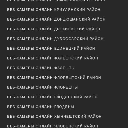
ВЕБ-КАМЕРЫ ОНЛАЙН ЧИМИШЛИЙСКИЙ РАЙОН
ВЕБ-КАМЕРЫ ОНЛАЙН КРИУЛЯНСКИЙ РАЙОН
ВЕБ-КАМЕРЫ ОНЛАЙН ДОНДЮШАНСКИЙ РАЙОН
ВЕБ-КАМЕРЫ ОНЛАЙН ДРОКИЕВСКИЙ РАЙОН
ВЕБ-КАМЕРЫ ОНЛАЙН ДУБОССАРСКИЙ РАЙОН
ВЕБ-КАМЕРЫ ОНЛАЙН ЕДИНЕЦКИЙ РАЙОН
ВЕБ-КАМЕРЫ ОНЛАЙН ФАЛЕШТСКИЙ РАЙОН
ВЕБ-КАМЕРЫ ОНЛАЙН ФАЛЕШТЫ
ВЕБ-КАМЕРЫ ОНЛАЙН ФЛОРЕШТСКИЙ РАЙОН
ВЕБ-КАМЕРЫ ОНЛАЙН ФЛОРЕШТЫ
ВЕБ-КАМЕРЫ ОНЛАЙН ГЛОДЯНСКИЙ РАЙОН
ВЕБ-КАМЕРЫ ОНЛАЙН ГЛОДЯНЫ
ВЕБ-КАМЕРЫ ОНЛАЙН ХЫНЧЕШТСКИЙ РАЙОН
ВЕБ-КАМЕРЫ ОНЛАЙН ЯЛОВЕНСКИЙ РАЙОН